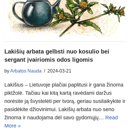
Lakišių arbata gelbsti nuo kosulio bei
sergant įvairiomis odos ligomis
by
Arbatos Nauda
2024-03-21
Lakišius – Lietuvoje plačiai paplitusi ir gana žinoma
piktžolė. Tačiau kai kitą kartą ravėdami daržus
norėsite ją švystelėti per tvorą, geriau susilaikykite ir
pasidėkite džiovinimui. Lakišių arbata nuo seno
žinoma ir naudojama dėl savo gydomųjų…
Read
More »