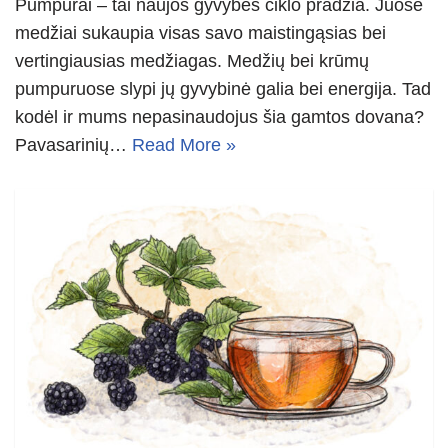
Pumpurai – tai naujos gyvybės ciklo pradžia. Juose
medžiai sukaupia visas savo maistingąsias bei
vertingiausias medžiagas. Medžių bei krūmų
pumpuruose slypi jų gyvybinė galia bei energija. Tad
kodėl ir mums nepasinaudojus šia gamtos dovana?
Pavasarinių…
Read More »