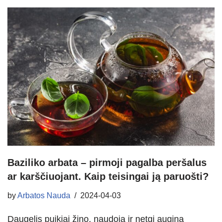
Baziliko arbata – pirmoji pagalba peršalus
ar karščiuojant. Kaip teisingai ją paruošti?
by
Arbatos Nauda
2024-04-03
Daugelis puikiai žino, naudoja ir netgi augina