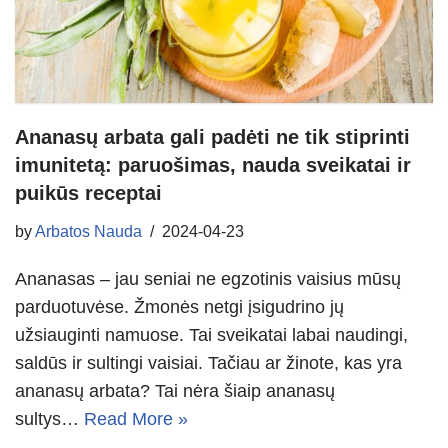
Ananasų arbata gali padėti ne tik stiprinti
imunitetą: paruošimas, nauda sveikatai ir
puikūs receptai
by
Arbatos Nauda
2024-04-23
Ananasas – jau seniai ne egzotinis vaisius mūsų
parduotuvėse. Žmonės netgi įsigudrino jų
užsiauginti namuose. Tai sveikatai labai naudingi,
saldūs ir sultingi vaisiai. Tačiau ar žinote, kas yra
ananasų arbata? Tai nėra šiaip ananasų
sultys…
Read More »