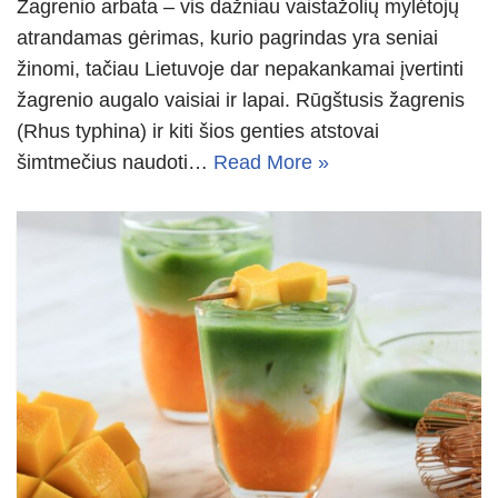
Žagrenio arbata – vis dažniau vaistažolių mylėtojų
atrandamas gėrimas, kurio pagrindas yra seniai
žinomi, tačiau Lietuvoje dar nepakankamai įvertinti
žagrenio augalo vaisiai ir lapai. Rūgštusis žagrenis
(Rhus typhina) ir kiti šios genties atstovai
šimtmečius naudoti…
Read More »