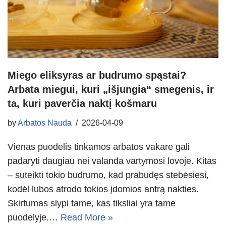
Miego eliksyras ar budrumo spąstai?
Arbata miegui, kuri „išjungia“ smegenis, ir
ta, kuri paverčia naktį košmaru
by
Arbatos Nauda
2026-04-09
Vienas puodelis tinkamos arbatos vakare gali
padaryti daugiau nei valanda vartymosi lovoje. Kitas
– suteikti tokio budrumo, kad prabudęs stebėsiesi,
kodėl lubos atrodo tokios įdomios antrą nakties.
Skirtumas slypi tame, kas tiksliai yra tame
puodelyje.…
Read More »