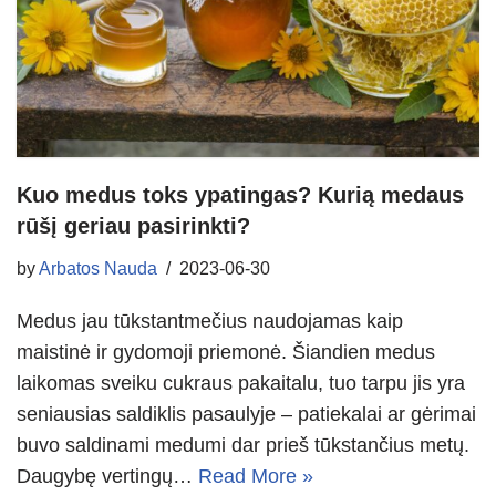
Kuo medus toks ypatingas? Kurią medaus
rūšį geriau pasirinkti?
by
Arbatos Nauda
2023-06-30
Medus jau tūkstantmečius naudojamas kaip
maistinė ir gydomoji priemonė. Šiandien medus
laikomas sveiku cukraus pakaitalu, tuo tarpu jis yra
seniausias saldiklis pasaulyje – patiekalai ar gėrimai
buvo saldinami medumi dar prieš tūkstančius metų.
Daugybę vertingų…
Read More »