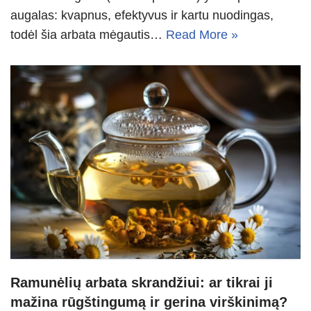
augalas: kvapnus, efektyvus ir kartu nuodingas,
todėl šia arbata mėgautis…
Read More »
Ramunėlių arbata skrandžiui: ar tikrai ji
mažina rūgštingumą ir gerina virškinimą?