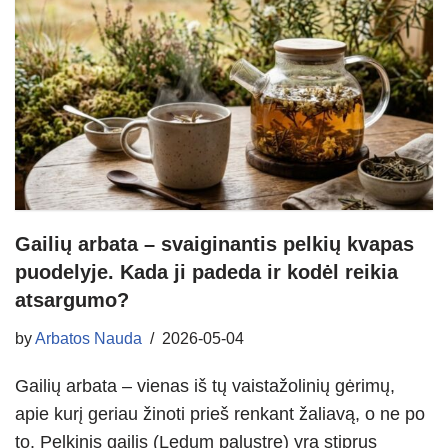
Gailių arbata – svaiginantis pelkių kvapas
puodelyje. Kada ji padeda ir kodėl reikia
atsargumo?
by
Arbatos Nauda
2026-05-04
Gailių arbata – vienas iš tų vaistažolinių gėrimų,
apie kurį geriau žinoti prieš renkant žaliavą, o ne po
to. Pelkinis gailis (Ledum palustre) yra stiprus