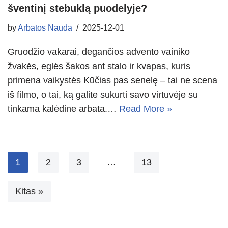
šventinį stebuklą puodelyje?
by
Arbatos Nauda
2025-12-01
Gruodžio vakarai, degančios advento vainiko
žvakės, eglės šakos ant stalo ir kvapas, kuris
primena vaikystės Kūčias pas senelę – tai ne scena
iš filmo, o tai, ką galite sukurti savo virtuvėje su
tinkama kalėdine arbata.…
Read More »
1
2
3
…
13
Kitas »