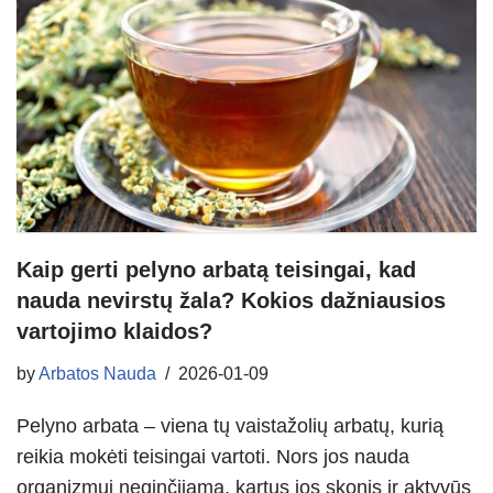
Kaip gerti pelyno arbatą teisingai, kad
nauda nevirstų žala? Kokios dažniausios
vartojimo klaidos?
by
Arbatos Nauda
2026-01-09
Pelyno arbata – viena tų vaistažolių arbatų, kurią
reikia mokėti teisingai vartoti. Nors jos nauda
organizmui neginčijama, kartus jos skonis ir aktyvūs